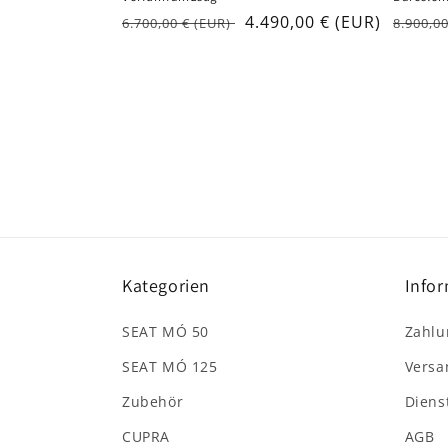
Regul
Regular
Sale
4.490,00 € (EUR)
8.900,0
6.700,00 € (EUR)
price
price
price
Kategorien
Info
SEAT MÓ 50
Zahlu
SEAT MÓ 125
Versa
Zubehör
Diens
CUPRA
AGB