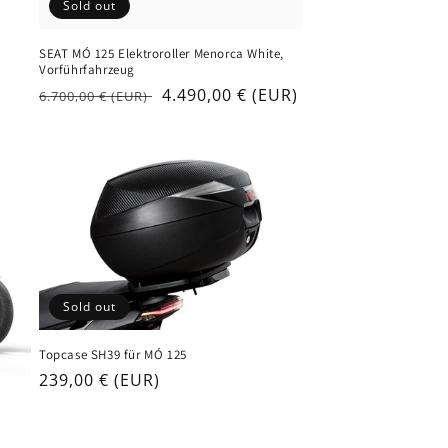
Sold out
SEAT MÓ 125 Elektroroller Menorca White,
Vorführfahrzeug
Regular
Sale
4.490,00 € (EUR)
6.700,00 € (EUR)
price
price
Sold out
Topcase SH39 für MÓ 125
Regular
239,00 € (EUR)
price