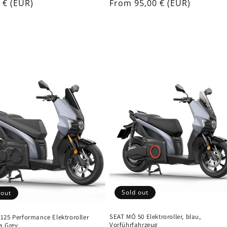
ar
 € (EUR)
Regular
From 95,00 € (EUR)
price
Sold out
 out
SEAT MÓ 50 Elektroroller, blau,
125 Performance Elektroroller
Vorführfahrzeug
a Grey