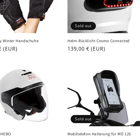
Sold out
y Winter Handschuhe
Helm-Rücklicht Cosmo Connected
ar
€ (EUR)
Regular
139,00 € (EUR)
price
Sold out
m HEBO
Mobiltelefon-Halterung für MÓ 125