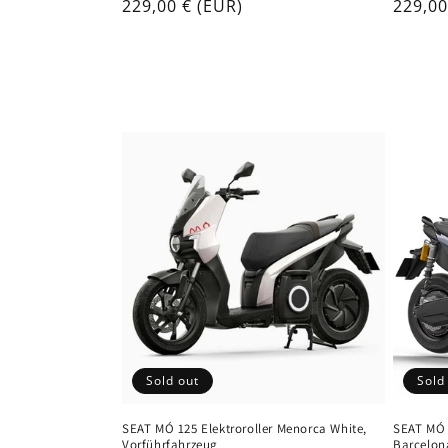
Regular
229,00 € (EUR)
Regul
229,00
price
price
Sold
Sold out
SEAT MÓ 
SEAT MÓ 125 Elektroroller Menorca White,
Barcelon
Vorführfahrzeug