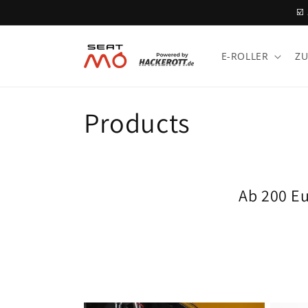
Skip to
☑️
content
E-ROLLER
Z
C
Products
o
l
Ab 200 Eu
l
e
c