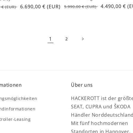
Regular
Sale
4.490,00 € (
ar
Sale
6.690,00 € (EUR)
5.990,00 € (EUR)
0 € (EUR)
price
price
price
1
2
rmationen
Über uns
HACKEROTT ist der größt
ngsmöglichkeiten
SEAT, CUPRA und ŠKODA
ndinformationen
Händler Norddeutschland
troller-Leasing
Mit fünf hochmodernen
Standorten in Hannover,