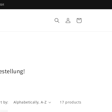
tät
Log
Cart
in
estellung!
rt by:
17 products