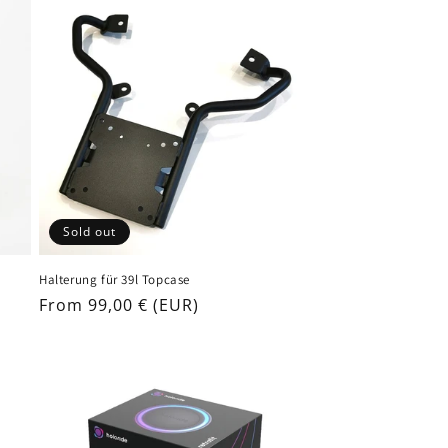
Sold out
Halterung für 39l Topcase
Regular
From 99,00 € (EUR)
price