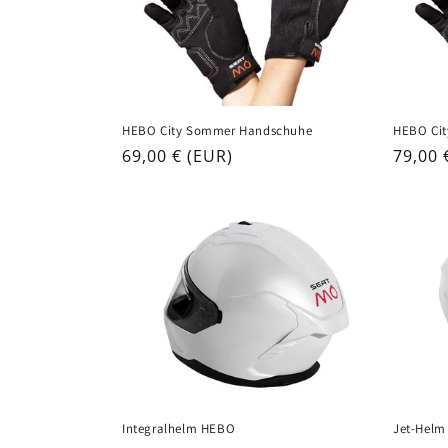
HEBO City Sommer Handschuhe
HEBO Cit
Regular
69,00 € (EUR)
Regul
79,00 
price
price
Integralhelm HEBO
Jet-Hel