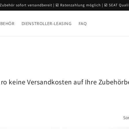
 Zubehör sofort versandbereit | ☑️ Ratenzahlung möglich | ☑️ SEAT Quali
UBEHÖR
DIENSTROLLER-LEASING
FAQ
ro keine Versandkosten auf Ihre Zubehörb
So