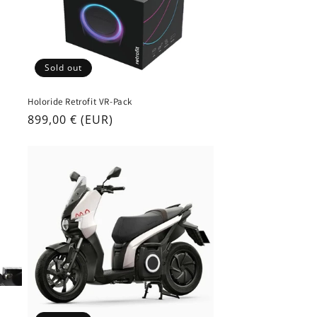
Sold out
Holoride Retrofit VR-Pack
Regular
899,00 € (EUR)
price