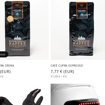
 out
PRA CREMA
CAFÉ CUPRA ESPRESSO
ar
 (EUR)
Regular
7,77 € (EUR)
PER
UNIT
PER
KG
price
31,08 €
/
KG
PRICE