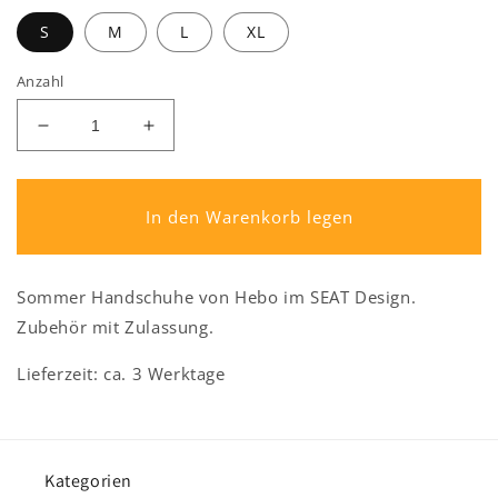
S
M
L
XL
Anzahl
Verringere
Erhöhe
die
die
Menge
Menge
für
für
In den Warenkorb legen
HEBO
HEBO
City
City
Sommer
Sommer
Sommer Handschuhe von Hebo im SEAT Design.
Handschuhe
Handschuhe
Zubehör mit Zulassung.
Lieferzeit: ca. 3 Werktage
Kategorien