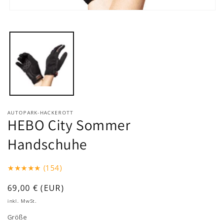
Medien
1
in
Modal
öffnen
AUTOPARK-HACKEROTT
HEBO City Sommer
Handschuhe
★★★★★ (154)
Normaler
69,00 € (EUR)
Preis
inkl. MwSt.
Größe