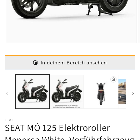
Medien
M
1
2
in
i
Modal
M
In deinem Bereich ansehen
öffnen
ö
SEAT
SEAT MÓ 125 Elektroroller
Menorca White, Vorführfahrzeug