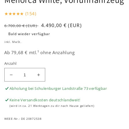
★★★★★ (154)
Normaler
Verkaufspreis
4.490,00 € (EUR)
6.700,00 € (EUR)
Preis
Bald wieder verfügbar
inkl. MwSt.
Ab 79,68 € mtl.¹ ohne Anzahlung
Anzahl
Verringere
Erhöhe
die
die
Abholung bei Schulenburger Landstraße 73 verfügbar
Menge
Menge
für
für
Keine Versandkosten deutschlandweit!
SEAT
SEAT
(wird in ca. 21 Werktagen zu dir nach Hause geliefert)
MÓ
MÓ
125
125
WEEE-Nr.: DE 20872538
Elektroroller
Elektroroller
Menorca
Menorca