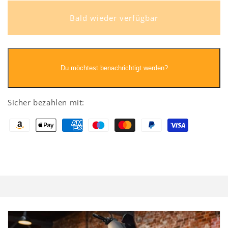
White,
White,
Vorführfahrzeug
Vorführfahrzeug
Bald wieder verfügbar
Du möchtest benachrichtigt werden?
Sicher bezahlen mit: