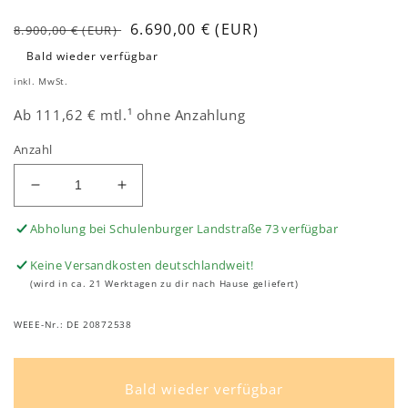
Normaler
Verkaufspreis
6.690,00 € (EUR)
8.900,00 € (EUR)
Preis
Bald wieder verfügbar
inkl. MwSt.
Ab 111,62 € mtl.¹ ohne Anzahlung
Anzahl
Verringere
Erhöhe
die
die
Abholung bei Schulenburger Landstraße 73 verfügbar
Menge
Menge
für
für
Keine Versandkosten deutschlandweit!
SEAT
SEAT
(wird in ca. 21 Werktagen zu dir nach Hause geliefert)
MÓ
MÓ
125
125
WEEE-Nr.: DE 20872538
Performance
Performance
Elektroroller
Elektroroller
Barcelona
Barcelona
Grey
Grey
Bald wieder verfügbar