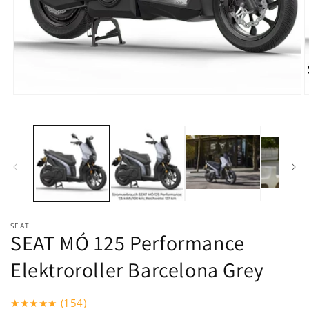
Medien
M
1
2
in
i
Modal
M
öffnen
ö
SEAT
SEAT MÓ 125 Performance
Elektroroller Barcelona Grey
★★★★★ (154)